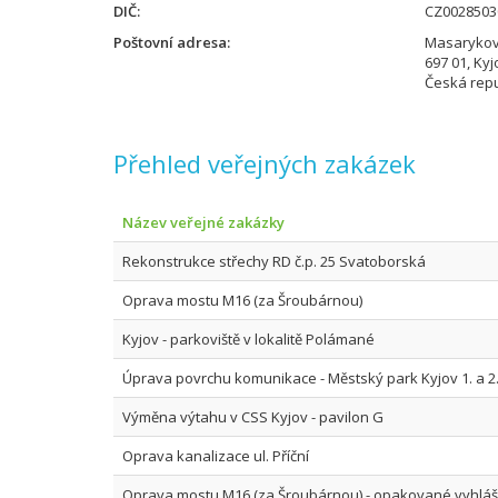
DIČ
CZ0028503
Poštovní adresa
Masarykov
697 01, Kyj
Česká repu
Přehled veřejných zakázek
Název veřejné zakázky
Rekonstrukce střechy RD č.p. 25 Svatoborská
Oprava mostu M16 (za Šroubárnou)
Kyjov - parkoviště v lokalitě Polámané
Úprava povrchu komunikace - Městský park Kyjov 1. a 2
Výměna výtahu v CSS Kyjov - pavilon G
Oprava kanalizace ul. Příční
Oprava mostu M16 (za Šroubárnou) - opakované vyhláš