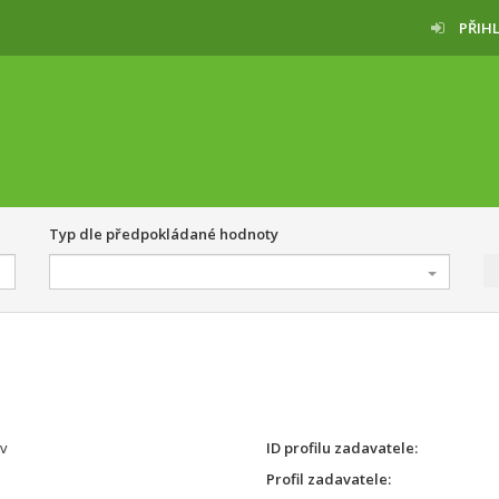
PŘIH
Typ dle předpokládané hodnoty
ov
ID profilu zadavatele
Profil zadavatele