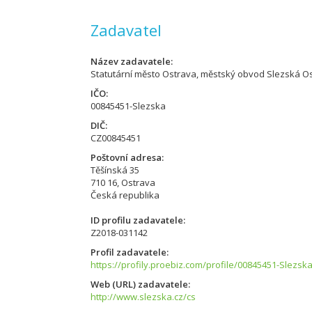
Zadavatel
Název zadavatele
Statutární město Ostrava, městský obvod Slezská O
IČO
00845451-Slezska
DIČ
CZ00845451
Poštovní adresa
Těšínská 35
710 16, Ostrava
Česká republika
ID profilu zadavatele
Z2018-031142
Profil zadavatele
https://profily.proebiz.com/profile/00845451-Slezsk
Web (URL) zadavatele
http://www.slezska.cz/cs