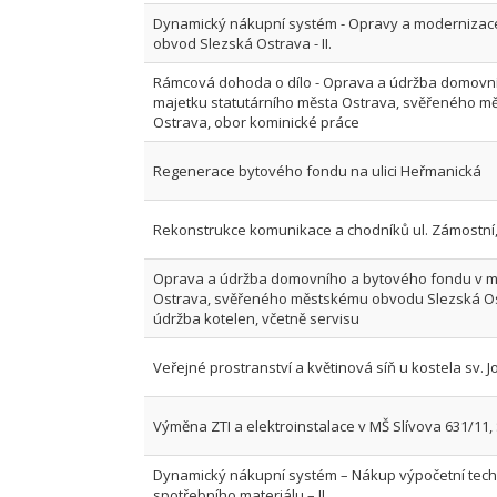
Dynamický nákupní systém - Opravy a modernizac
obvod Slezská Ostrava - II.
Rámcová dohoda o dílo - Oprava a údržba domovn
majetku statutárního města Ostrava, svěřeného 
Ostrava, obor kominické práce
Regenerace bytového fondu na ulici Heřmanická
Rekonstrukce komunikace a chodníků ul. Zámostní,
Oprava a údržba domovního a bytového fondu v ma
Ostrava, svěřeného městskému obvodu Slezská Os
údržba kotelen, včetně servisu
Veřejné prostranství a květinová síň u kostela sv. 
Výměna ZTI a elektroinstalace v MŠ Slívova 631/11,
Dynamický nákupní systém – Nákup výpočetní techni
spotřebního materiálu – II.