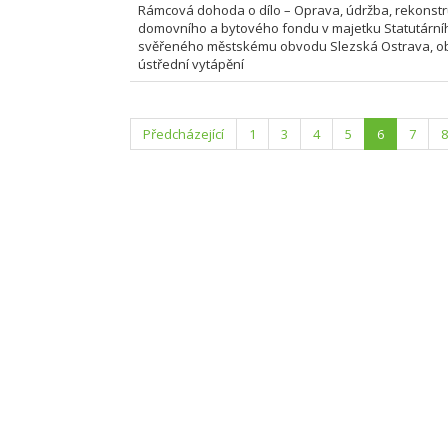
Rámcová dohoda o dílo – Oprava, údržba, rekonst
domovního a bytového fondu v majetku Statutární
svěřeného městskému obvodu Slezská Ostrava, ob
ústřední vytápění
Předcházející
1
3
4
5
6
7
8