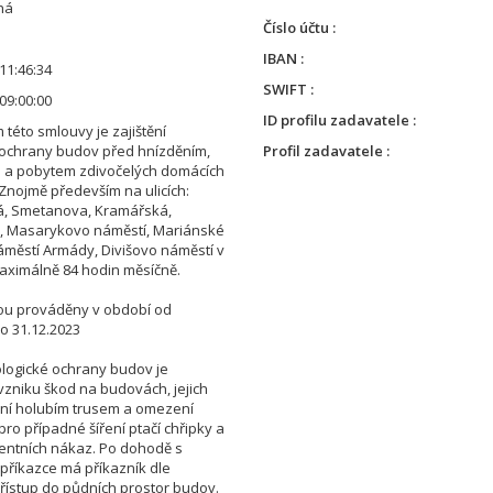
ná
Číslo účtu
IBAN
11:46:34
SWIFT
09:00:00
ID profilu zadavatele
této smlouvy je zajištění
 ochrany budov před hnízděním,
Profil zadavatele
 a pobytem zdivočelých domácích
Znojmě především na ulicích:
á, Smetanova, Kramářská,
, Masarykovo náměstí, Mariánské
áměstí Armády, Divišovo náměstí v
ximálně 84 hodin měsíčně.
ou prováděny v období od
do 31.12.2023
iologické ochrany budov je
zniku škod na budovách, jejich
ní holubím trusem a omezení
ro případné šíření ptačí chřipky a
ulentních nákaz. Po dohodě s
příkazce má příkazník dle
řístup do půdních prostor budov.