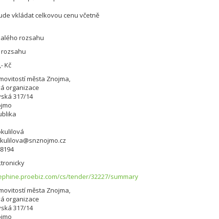
ude vkládat celkovou cenu včetně
alého rozsahu
 rozsahu
,- Kč
ovitostí města Znojma,
vá organizace
vská 317/14
ojmo
blika
kulilová
kulilova@snznojmo.cz
48194
tronicky
sephine.proebiz.com/cs/tender/32227/summary
ovitostí města Znojma,
vá organizace
vská 317/14
ojmo