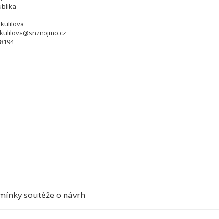
blika
kulilová
kulilova@snznojmo.cz
48194
mínky soutěže o návrh