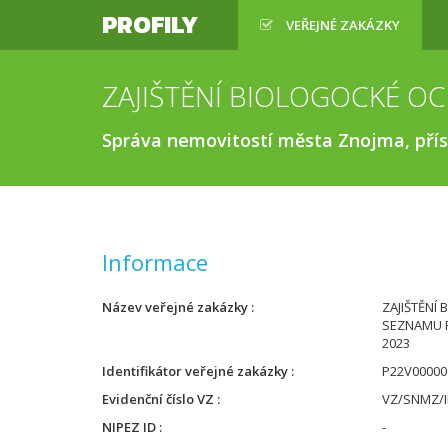
PROFILY
VEŘEJNÉ ZAKÁZKY
Správa nemovitostí města Znojma, pří
Informace
Název veřejné zakázky
ZAJIŠTĚNÍ
SEZNAMU P
2023
Identifikátor veřejné zakázky
P22V00000
Evidenční číslo VZ
VZ/SNMZ/II
NIPEZ ID
-