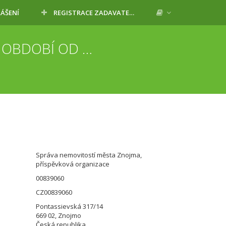
LÁŠENÍ
REGISTRACE ZADAVATELE
ZAJIŠTĚNÍ BIOLOGOCKÉ OCHRANY BUDOV DLE SEZNAMU PRO OBDOBÍ OD 10-2022 do 12-2023
Správa nemovitostí města Znojma,
příspěvková organizace
00839060
CZ00839060
Pontassievská 317/14
669 02, Znojmo
Česká republika