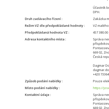
Účastník b
DPH.
Druh zadávacího řízení
Zakázka m
Režim VZ dle předpokládané hodnoty
VZ malého
Předpokládaná hodnota VZ
457 380.00 
Adresa kontaktního místa
Správa nem
příspěvko
Pontassie
669 02, Zn
Česká repu
Dagmar Do
dagmar.do
+420 7336
Způsob podání nabídky
Pouze elek
Místo podání nabídky
https://jo
Kontaktní údaje
Správa nem
příspěvko
Pontassie
669 02, Zn