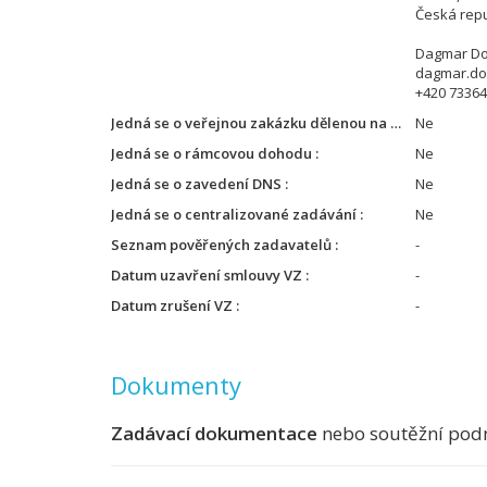
Česká repu
Dagmar Do
dagmar.do
+420 7336
Jedná se o veřejnou zakázku dělenou na části
Ne
Jedná se o rámcovou dohodu
Ne
Jedná se o zavedení DNS
Ne
Jedná se o centralizované zadávání
Ne
Seznam pověřených zadavatelů
-
Datum uzavření smlouvy VZ
-
Datum zrušení VZ
-
Dokumenty
Zadávací dokumentace
nebo soutěžní pod