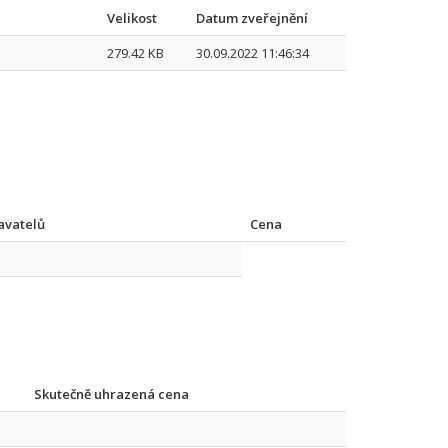
Velikost
Datum zveřejnění
279.42 KB
30.09.2022 11:46:34
avatelů
Cena
Skutečně uhrazená cena