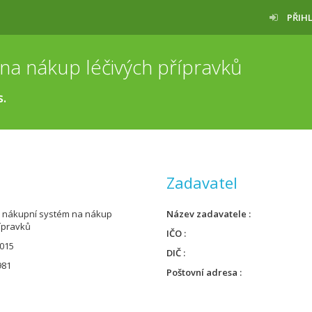
PŘIH
na nákup léčivých přípravků
s.
Zadavatel
 nákupní systém na nákup
Název zadavatele
řípravků
IČO
015
DIČ
981
Poštovní adresa