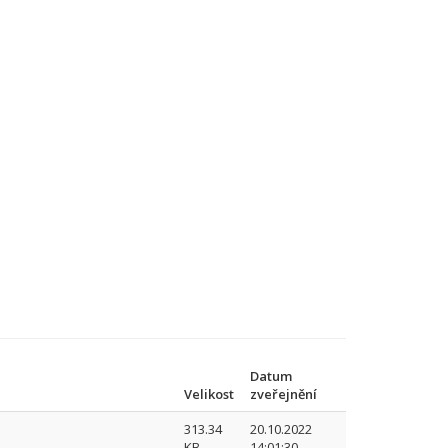
Datum
Velikost
zveřejnění
313.34
20.10.2022
KB
14:01:30