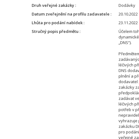
Druh veřejné zakázky
Dodávky
Datum zveřejnění na profilu zadavatele
20.10.2022 
Lhůta pro podání nabídek
23.11.2022 
Stručný popis předmětu
Účelem toh
dynamické
„DNS“).
Předmětem
zadávanýc
léčivých p
DNS dodav
plnění a p
dodavatel 
zakázky z
předpoklád
zadávat v
léčivých p
potřeb v 
nepravidel
vyhrazuje p
zakázku DN
pro podání
veřejné za