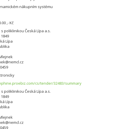
ynamickém nákupním systému
.00 ,- Kč
s poliklinikou Česká Lípa a.s.
 1849
ská Lípa
blika
 Mlejnek
jnek@nemcl.cz
00459
tronicky
sephine.proebiz.com/cs/tender/32483/summary
s poliklinikou Česká Lípa a.s.
 1849
ská Lípa
blika
 Mlejnek
jnek@nemcl.cz
00459