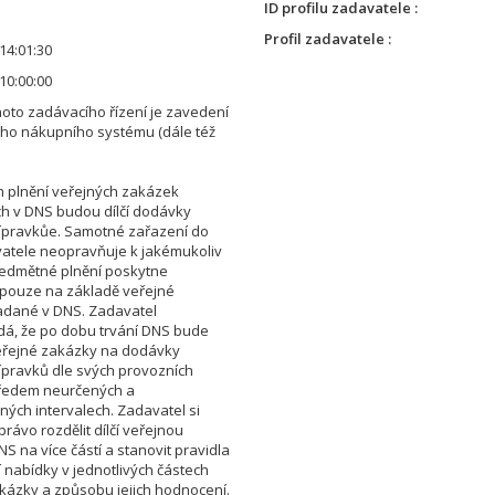
ID profilu zadavatele
Profil zadavatele
14:01:30
10:00:00
oto zadávacího řízení je zavedení
ho nákupního systému (dále též
 plnění veřejných zakázek
h v DNS budou dílčí dodávky
řípravkůe. Samotné zařazení do
atele neopravňuje k jakémukoliv
ředmětné plnění poskytne
pouze na základě veřejné
adané v DNS. Zadavatel
á, že po dobu trvání DNS bude
eřejné zakázky na dodávky
řípravků dle svých provozních
předem neurčených a
ných intervalech. Zadavatel si
rávo rozdělit dílčí veřejnou
S na více částí a stanovit pravidla
 nabídky v jednotlivých částech
kázky a způsobu jejich hodnocení.