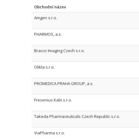
Obchodní název
Amgen s.r.o.
PHARMOS, a.s.
Bracco Imaging Czech s.r.o.
Olikla s.r.o.
PROMEDICA PRAHA GROUP, a.s.
Fresenius Kabi s.r.o.
Takeda Pharmaceuticals Czech Republic s.r.o.
ViaPharma s.r.o.