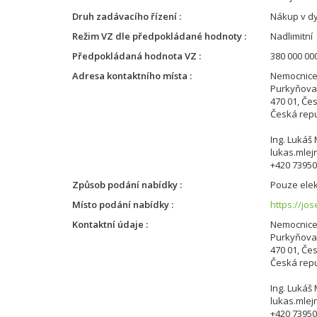
Druh zadávacího řízení
Nákup v d
Režim VZ dle předpokládané hodnoty
Nadlimitní
Předpokládaná hodnota VZ
380 000 000
Adresa kontaktního místa
Nemocnice 
Purkyňova
470 01, Če
Česká repu
Ing. Lukáš
lukas.mle
+420 7395
Způsob podání nabídky
Pouze elek
Místo podání nabídky
https://jo
Kontaktní údaje
Nemocnice 
Purkyňova
470 01, Če
Česká repu
Ing. Lukáš
lukas.mle
+420 7395