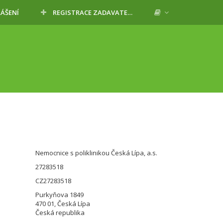
LÁŠENÍ
REGISTRACE ZADAVATELE
Nemocnice s poliklinikou Česká Lípa, a.s.
27283518
CZ27283518
Purkyňova 1849
470 01, Česká Lípa
Česká republika