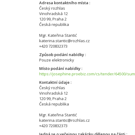
Adresa kontaktního místa
Český rozhlas
Vinohradská 12
120 99, Praha 2
Česká republika
Mgr. Kateřina Stantić
katerina.stantic@rozhlas.cz
+420 720832373
Způsob podání nabídky
Pouze elektronicky
Místo podání nabídky
https://josephine.proebiz.com/cs/tender/64500/su
Kontaktní údaje
Český rozhlas
Vinohradská 12
120 99, Praha 2
Česká republika
Mgr. Kateřina Stantić
katerina.stantic@rozhlas.cz
+420 720832373
Jedná se o veřejnou zakázku dělenou na části