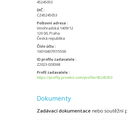
45245053
DIČ
CZ45245053
Poštovní adresa
Vinohradská 1409/12
120 00, Praha
Česká republika
Číslo účtu
1001040797/5500
ID profilu zadavatele
Z2023-028368
Profil zadavatele
https://profily.proebiz.com/profile/45245053
Dokumenty
Zadávací dokumentace
nebo soutěžní 