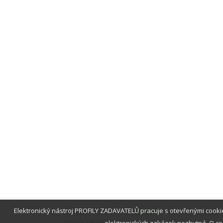
Elektronický nástroj PROFILY ZADAVATELŮ pracuje s otevřenými cook
© 2026 PROEBIZ s.r.o. |
KONTAKT
- tel.: +420 597 587
Profily zadavatelů 2.0