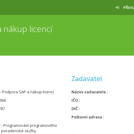
PŘIH
 nákup licencí
Zadavatel
- Podpora SAP a nákup licencí
Název zadavatele
066
IČO
787
DIČ
Poštovní adresa
7 - Programování programového
a poradenské služby