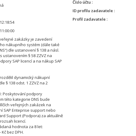
Číslo účtu
ná
ID profilu zadavatele
Profil zadavatele
12:18:54
11:00:00
 veřejné zakázky je zavedení
ho nákupního systém (dále také
NS“) dle ustanovení § 138 a násl.
 s ustanovením § 58 ZZVZ na
podpory SAP licencí a na nákup SAP
rozdělil dynamický nákupní
le § 138 odst. 1 ZZVZ na 2
1: Poskytování podpory
m této kategorie DNS bude
ílčích veřejných zakázek na
í SAP Enteprise support nebo
rd Support (Podpora) za aktuálně
rozsah licencí.
ádaná hodnota za 8 let:
- Kč bez DPH.