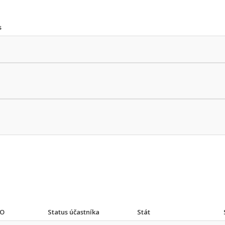
s
ČO
Status účastníka
Stát