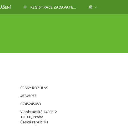
LÁŠENÍ
REGISTRACE ZADAVATELE
ČESKÝ ROZHLAS
45245053
CZ45245053
Vinohradská 1409/12
120 00, Praha
Česká republika