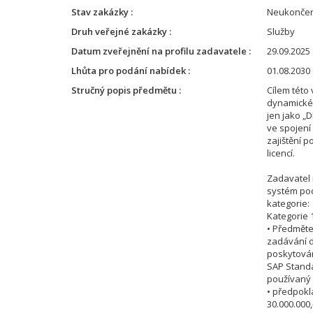
Stav zakázky
Neukonče
Druh veřejné zakázky
Služby
Datum zveřejnění na profilu zadavatele
29.09.2025 
Lhůta pro podání nabídek
01.08.2030 
Stručný popis předmětu
Cílem této
dynamické
jen jako „D
ve spojení
zajištění 
licencí.
Zadavatel 
systém pod
kategorie:
Kategorie 
• Předměte
zadávání d
poskytován
SAP Standa
používaný 
• předpokl
30.000.000,