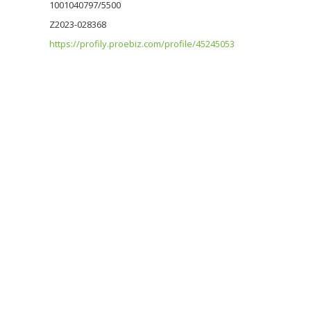
1001040797/5500
Z2023-028368
https://profily.proebiz.com/profile/45245053