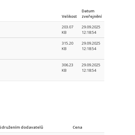
Datum
Velikost
zveřejnění
203.07
29.09.2025
KB
12:18:54
315.20
29.09.2025
KB
12:18:54
306.23
29.09.2025
KB
12:18:54
Sdružením dodavatelů
Cena