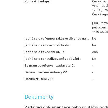
Kontaktní údaje
Český roz
Vinohrads
120 99, Pr
Česká repu
JUDr. Petr
petra.cern
+420 7229
Jedná se o veřejnou zakázku dělenou na kategorie
Ne
Jedná se o rámcovou dohodu
Ne
Jedná se o zavedení DNS
Ano
Jedná se o centralizované zadávání
Ne
Seznam pověřených zadavatelů
-
Datum uzavření smlouvy VZ
-
Datum zrušení VZ
-
Dokumenty
Zadávací dokumentace
nebo soutěžní pod