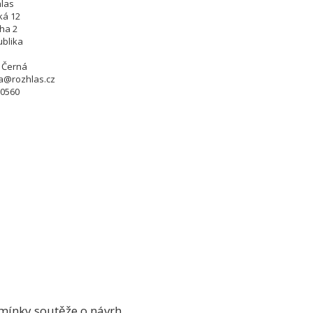
hlas
ká 12
aha 2
blika
a Černá
a@rozhlas.cz
50560
mínky soutěže o návrh