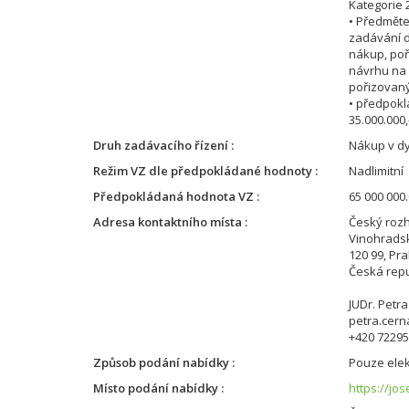
Kategorie 
• Předměte
zadávání d
nákup, poři
návrhu na 
pořizovaný
• předpokl
35.000.000,
Druh zadávacího řízení
Nákup v d
Režim VZ dle předpokládané hodnoty
Nadlimitní
Předpokládaná hodnota VZ
65 000 000.
Adresa kontaktního místa
Český roz
Vinohrads
120 99, Pr
Česká repu
JUDr. Petr
petra.cern
+420 7229
Způsob podání nabídky
Pouze elek
Místo podání nabídky
https://jo