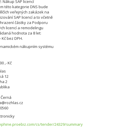
2: Nákup SAP licencí
m této kategorie DNS bude
ílčích veřejných zakázek na
zování SAP licencí a to včetně
hrazení částky za Podporu
ch licencí a remodelingu
ádaná hodnota za 8 let:
- Kč bez DPH.
ynamickém nákupním systému
00 ,- Kč
hlas
ká 12
aha 2
blika
a Černá
a@rozhlas.cz
50560
tronicky
sephine.proebiz.com/cs/tender/24329/summary