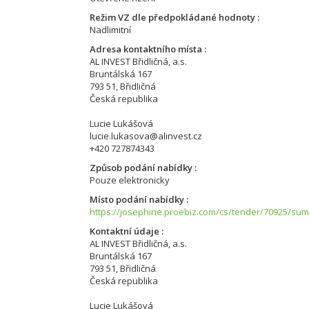
Režim VZ dle předpokládané hodnoty
Nadlimitní
Adresa kontaktního místa
AL INVEST Břidličná, a.s.
Bruntálská 167
793 51, Břidličná
Česká republika
Lucie Lukášová
lucie.lukasova@alinvest.cz
+420 727874343
Způsob podání nabídky
Pouze elektronicky
Místo podání nabídky
https://josephine.proebiz.com/cs/tender/70925/su
Kontaktní údaje
AL INVEST Břidličná, a.s.
Bruntálská 167
793 51, Břidličná
Česká republika
Lucie Lukášová