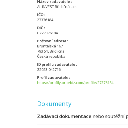
Název zadavatele
AL INVEST Břidličná, a.s.
IČO
27376184
DIČ
CZ27376184
Poštovní adresa
Bruntálská 167
793 51, Břidličná
Česká republika
ID profilu zadavatele
Z2023-042716
Profil zadavatele
https://profily.proebiz.com/profile/27376184
Dokumenty
Zadávací dokumentace
nebo soutěžní 