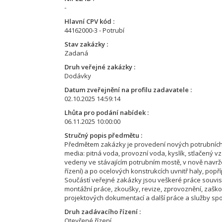
-
Hlavní CPV kód
44162000-3 - Potrubí
Stav zakázky
Zadaná
Druh veřejné zakázky
Dodávky
Datum zveřejnění na profilu zadavatele
02.10.2025 14:59:14
Lhůta pro podání nabídek
06.11.2025 10:00:00
Stručný popis předmětu
Předmětem zakázky je provedení nových potrubních r
media: pitná voda, provozní voda, kyslík, stlačený v
vedeny ve stávajícím potrubním mostě, v nově navr
řízení) a po ocelových konstrukcích uvnitř haly, pop
Součástí veřejné zakázky jsou veškeré práce souvisej
montážní práce, zkoušky, revize, zprovoznění, zašk
projektových dokumentací a další práce a služby sp
Druh zadávacího řízení
Otevřené řízení