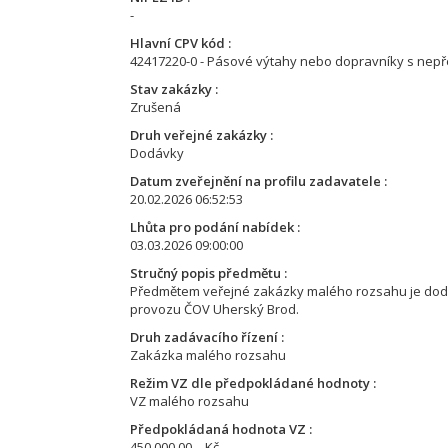
-
Hlavní CPV kód
42417220-0 - Pásové výtahy nebo dopravníky s nep
Stav zakázky
Zrušená
Druh veřejné zakázky
Dodávky
Datum zveřejnění na profilu zadavatele
20.02.2026 06:52:53
Lhůta pro podání nabídek
03.03.2026 09:00:00
Stručný popis předmětu
Předmětem veřejné zakázky malého rozsahu je dod
provozu ČOV Uherský Brod.
Druh zadávacího řízení
Zakázka malého rozsahu
Režim VZ dle předpokládané hodnoty
VZ malého rozsahu
Předpokládaná hodnota VZ
450 000.00 ,- Kč