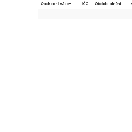
Obchodní název
IČO
Období plnění