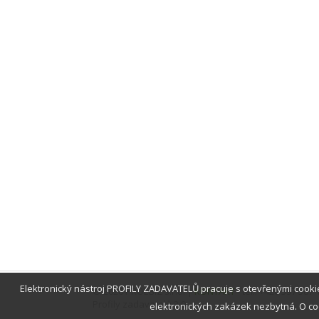
Elektronický nástroj PROFILY ZADAVATELŮ pracuje s otevřenými cook
© 2026 PROEBIZ s.r.o. |
KONTAKT
- tel.: +420 597 587
Profily zadavatelů 2.0
elektronických zakázek nezbytná. O coo