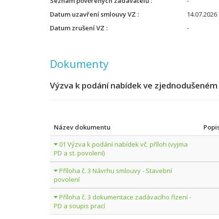
Seznam pověřených zadavatelů
-
Datum uzavření smlouvy VZ
14.07.2026
Datum zrušení VZ
-
Dokumenty
Výzva k podání nabídek ve zjednodušeném 
Název dokumentu
Popi
01 Výzva k podání nabídek vč. příloh (vyjma
PD a st. povolení)
Příloha č. 3 Návrhu smlouvy - Stavební
povolení
Příloha č. 3 dokumentace zadávacího řízení -
PD a soupis prací