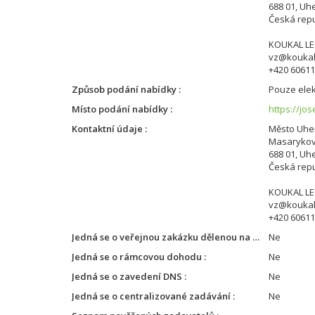
688 01, Uh
Česká repu
KOUKAL LEG
vz@koukall
+420 6061
Způsob podání nabídky
Pouze elek
Místo podání nabídky
https://jo
Kontaktní údaje
Město Uhe
Masarykov
688 01, Uh
Česká repu
KOUKAL LEG
vz@koukall
+420 6061
Jedná se o veřejnou zakázku dělenou na části
Ne
Jedná se o rámcovou dohodu
Ne
Jedná se o zavedení DNS
Ne
Jedná se o centralizované zadávání
Ne