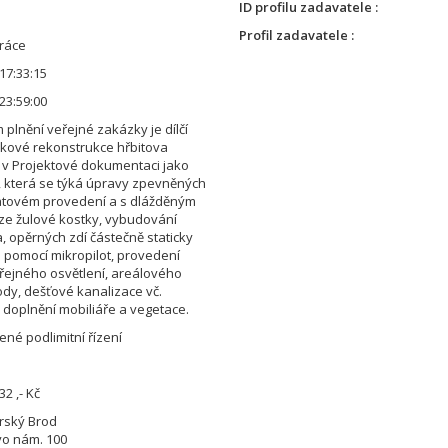
ID profilu zadavatele
Profil zadavatele
ráce
17:33:15
23:59:00
plnění veřejné zakázky je dílčí
lkové rekonstrukce hřbitova
v Projektové dokumentaci jako
“), která se týká úpravy zpevněných
atovém provedení a s dlážděným
e žulové kostky, vybudování
, opěrných zdí částečně staticky
h pomocí mikropilot, provedení
ejného osvětlení, areálového
dy, dešťové kanalizace vč.
 doplnění mobiliáře a vegetace.
né podlimitní řízení
32 ,- Kč
rský Brod
o nám. 100