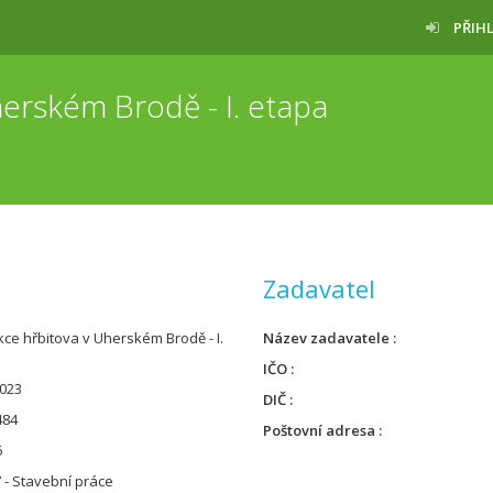
PŘIH
erském Brodě - I. etapa
Zadavatel
ce hřbitova v Uherském Brodě - I.
Název zadavatele
IČO
023
DIČ
484
Poštovní adresa
6
 - Stavební práce