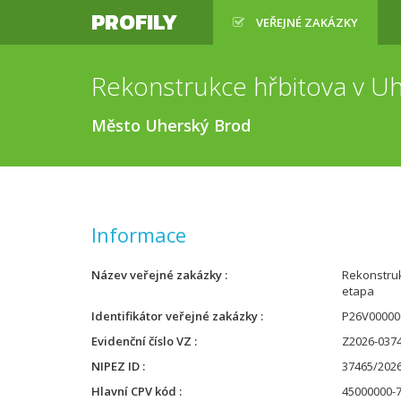
PROFILY
VEŘEJNÉ ZAKÁZKY
Rekonstrukce hřbitova v Uh
Město Uherský Brod
Informace
Název veřejné zakázky
Rekonstruk
etapa
Identifikátor veřejné zakázky
P26V00000
Evidenční číslo VZ
Z2026-037
NIPEZ ID
37465/202
Hlavní CPV kód
45000000-7