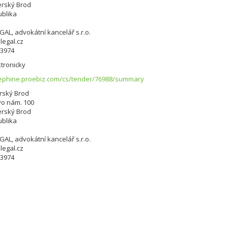
erský Brod
blika
AL, advokátní kancelář s.r.o.
egal.cz
13974
tronicky
sephine.proebiz.com/cs/tender/76988/summary
rský Brod
o nám. 100
erský Brod
blika
AL, advokátní kancelář s.r.o.
egal.cz
13974