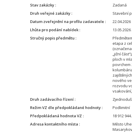
Stav zakázky
Zadaná
Druh veřejné zakázky
Stavební p
Datum zveřejnění na profilu zadavatele
22.04.2026 
Lhůta pro podání nabídek
13.05.2026 
Stručný popis předmětu
Předmětem 
etapa z ce
(označena 
„jižní část
ploch v ml
povrchem z
kolumbária
zajištěnýc
nového veř
rozvodu vo
vsakování,
Druh zadávacího řízení
Zjednoduše
Režim VZ dle předpokládané hodnoty
Podlimitní
Předpokládaná hodnota VZ
18 912 944.
Adresa kontaktního místa
Město Uhe
Masarykov