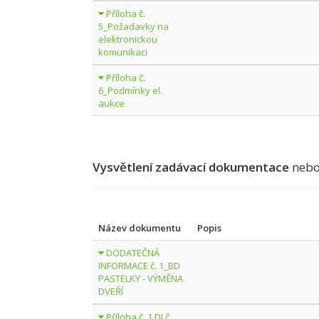
Příloha č.
5_Požadavky na
elektronickou
komunikaci
Příloha č.
6_Podmínky el.
aukce
Vysvětlení zadávací dokumentace
nebo
Název dokumentu
Popis
DODATEČNÁ
INFORMACE č. 1_BD
PASTELKY - VÝMĚNA
DVEŘÍ
Příloha č. 1 DI č.