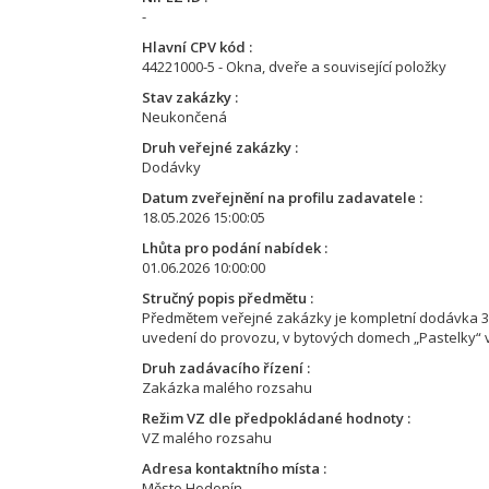
-
Hlavní CPV kód
44221000-5 - Okna, dveře a související položky
Stav zakázky
Neukončená
Druh veřejné zakázky
Dodávky
Datum zveřejnění na profilu zadavatele
18.05.2026 15:00:05
Lhůta pro podání nabídek
01.06.2026 10:00:00
Stručný popis předmětu
Předmětem veřejné zakázky je kompletní dodávka 35 k
uvedení do provozu, v bytových domech „Pastelky“ 
Druh zadávacího řízení
Zakázka malého rozsahu
Režim VZ dle předpokládané hodnoty
VZ malého rozsahu
Adresa kontaktního místa
Město Hodonín