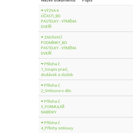
Název dokumentu
Popis
VÝZVA K
ÚČASTI_BD
PASTELKY - VÝMĚNA
DVEŘÍ
ZADÁVACÍ
PODMÍNKY_BD
PASTELKY - VÝMĚNA
DVEŘÍ
Příloha č.
1_Soupis prací,
dodávek a služeb
Příloha č.
2_Smlouva o dílo
Příloha č.
3_FORMULÁŘ
NABÍDKY
Příloha č.
4_Přílohy smlouvy