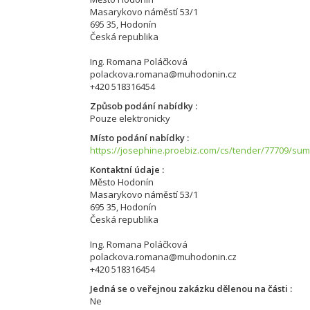
Masarykovo náměstí 53/1
695 35, Hodonín
Česká republika
Ing. Romana Poláčková
polackova.romana@muhodonin.cz
+420 518316454
Způsob podání nabídky
Pouze elektronicky
Místo podání nabídky
https://josephine.proebiz.com/cs/tender/77709/su
Kontaktní údaje
Město Hodonín
Masarykovo náměstí 53/1
695 35, Hodonín
Česká republika
Ing. Romana Poláčková
polackova.romana@muhodonin.cz
+420 518316454
Jedná se o veřejnou zakázku dělenou na části
Ne