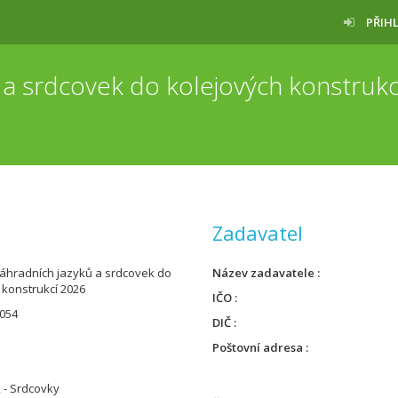
PŘIH
a srdcovek do kolejových konstruk
Zadavatel
áhradních jazyků a srdcovek do
Název zadavatele
 konstrukcí 2026
IČO
054
DIČ
Poštovní adresa
 - Srdcovky