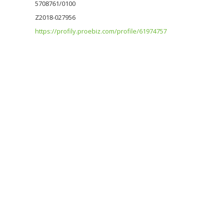
5708761/0100
Z2018-027956
https://profily.proebiz.com/profile/61974757