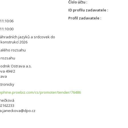
Číslo účtu
ID profilu zadavatele
Profil zadavatele
11:10:06
11:10:00
áhradních jazyků a srdcovek do
 konstrukcí 2026
alého rozsahu
 rozsahu
odnik Ostrava a.s.
va 494/2
rava
tronicky
sephine.proebiz.com/cs/promoter/tender/76486
Janečková
02162233
eta.janeckova@dpo.cz