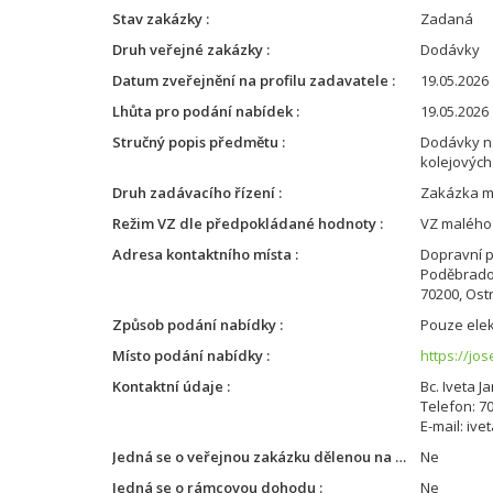
Stav zakázky
Zadaná
Druh veřejné zakázky
Dodávky
Datum zveřejnění na profilu zadavatele
19.05.2026 
Lhůta pro podání nabídek
19.05.2026 
Stručný popis předmětu
Dodávky n
kolejových
Druh zadávacího řízení
Zakázka m
Režim VZ dle předpokládané hodnoty
VZ malého
Adresa kontaktního místa
Dopravní p
Poděbrado
70200, Ost
Způsob podání nabídky
Pouze elek
Místo podání nabídky
https://jo
Kontaktní údaje
Bc. Iveta 
Telefon: 7
E-mail: iv
Jedná se o veřejnou zakázku dělenou na části
Ne
Jedná se o rámcovou dohodu
Ne