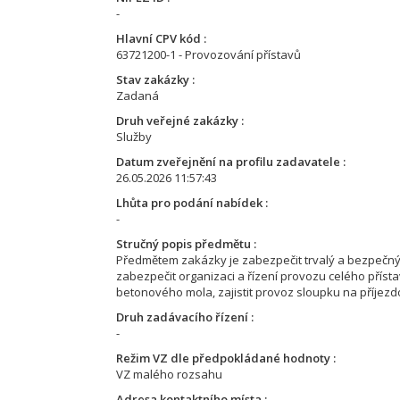
-
Hlavní CPV kód
63721200-1 - Provozování přístavů
Stav zakázky
Zadaná
Druh veřejné zakázky
Služby
Datum zveřejnění na profilu zadavatele
26.05.2026 11:57:43
Lhůta pro podání nabídek
-
Stručný popis předmětu
Předmětem zakázky je zabezpečit trvalý a bezpečný
zabezpečit organizaci a řízení provozu celého příst
betonového mola, zajistit provoz sloupku na příjezdov
Druh zadávacího řízení
-
Režim VZ dle předpokládané hodnoty
VZ malého rozsahu
Adresa kontaktního místa