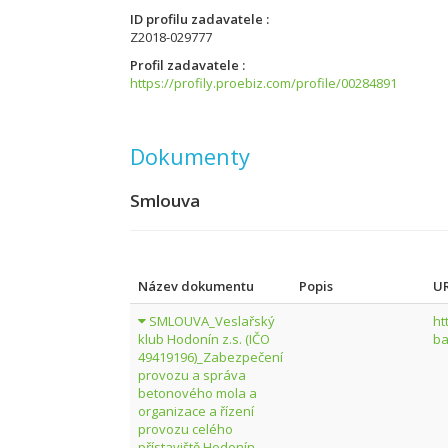
ID profilu zadavatele
Z2018-029777
Profil zadavatele
https://profily.proebiz.com/profile/00284891
Dokumenty
Smlouva
Název dokumentu
Popis
UR
SMLOUVA_Veslařský
ht
klub Hodonín z.s. (IČO
ba
49419196)_Zabezpečení
provozu a správa
betonového mola a
organizace a řízení
provozu celého
přístaviště Hodonín