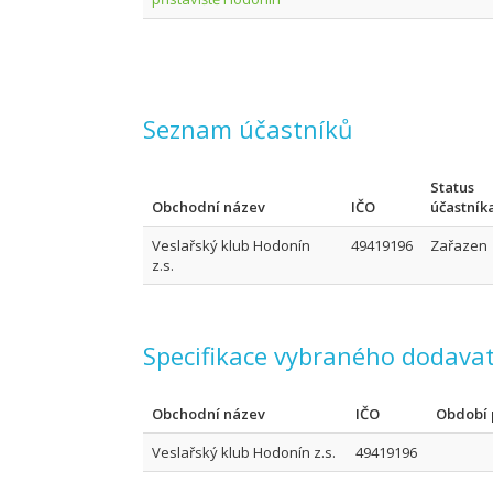
Seznam účastníků
Status
Obchodní název
IČO
účastník
Veslařský klub Hodonín
49419196
Zařazen
z.s.
Specifikace vybraného dodavat
Obchodní název
IČO
Období 
Veslařský klub Hodonín z.s.
49419196