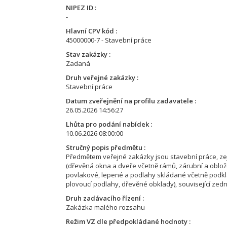
NIPEZ ID
-
Hlavní CPV kód
45000000-7 - Stavební práce
Stav zakázky
Zadaná
Druh veřejné zakázky
Stavební práce
Datum zveřejnění na profilu zadavatele
26.05.2026 14:56:27
Lhůta pro podání nabídek
10.06.2026 08:00:00
Stručný popis předmětu
Předmětem veřejné zakázky jsou stavební práce, zej
(dřevěná okna a dveře včetně rámů, zárubní a oblož
povlakové, lepené a podlahy skládané včetně podkla
plovoucí podlahy, dřevěné obklady), související zed
Druh zadávacího řízení
Zakázka malého rozsahu
Režim VZ dle předpokládané hodnoty