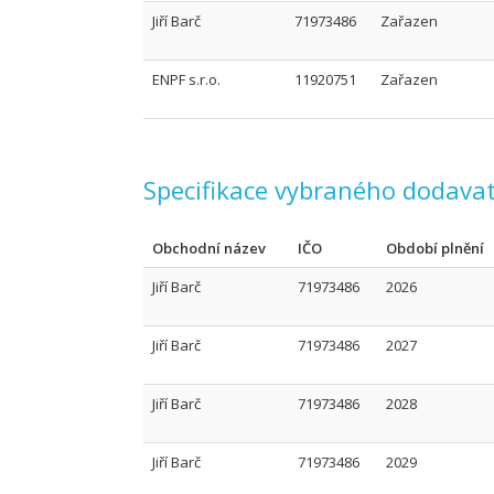
Jiří Barč
71973486
Zařazen
ENPF s.r.o.
11920751
Zařazen
Specifikace vybraného dodavat
Obchodní název
IČO
Období plnění
Jiří Barč
71973486
2026
Jiří Barč
71973486
2027
Jiří Barč
71973486
2028
Jiří Barč
71973486
2029