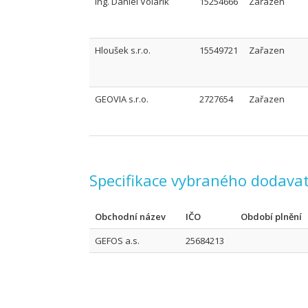
Ing. Daniel Volařík
15254666
Zařazen
Hloušek s.r.o.
15549721
Zařazen
GEOVIA s.r.o.
2727654
Zařazen
Specifikace vybraného dodavat
Obchodní název
IČO
Období plnění
GEFOS a.s.
25684213