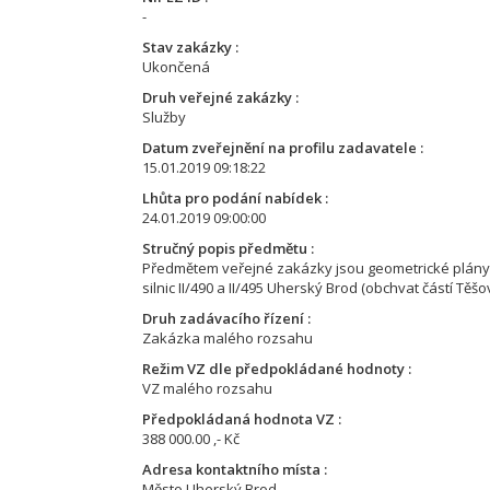
-
Stav zakázky
Ukončená
Druh veřejné zakázky
Služby
Datum zveřejnění na profilu zadavatele
15.01.2019 09:18:22
Lhůta pro podání nabídek
24.01.2019 09:00:00
Stručný popis předmětu
Předmětem veřejné zakázky jsou geometrické plány
silnic II/490 a II/495 Uherský Brod (obchvat částí Tě
Druh zadávacího řízení
Zakázka malého rozsahu
Režim VZ dle předpokládané hodnoty
VZ malého rozsahu
Předpokládaná hodnota VZ
388 000.00 ,- Kč
Adresa kontaktního místa
Město Uherský Brod