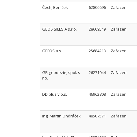
Čech, Beníček
62806696
Zařazen
GEOS SILESIA s.r.o.
28609549
Zařazen
GEFOS a.s.
25684213
Zařazen
GB-geodezie, spol. s
26271044
Zařazen
r.o.
DD plus v.o.s.
46962808
Zařazen
Ing. Martin Ondráček
48507571
Zařazen