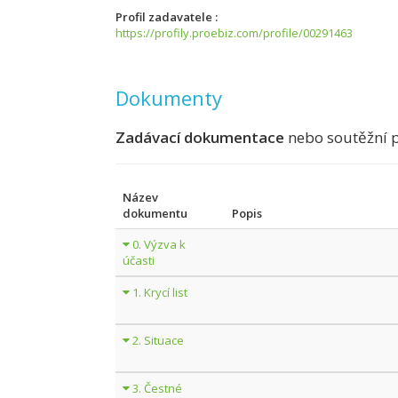
Profil zadavatele
https://profily.proebiz.com/profile/00291463
Dokumenty
Zadávací dokumentace
nebo soutěžní 
Název
dokumentu
Popis
0. Výzva k
účasti
1. Krycí list
2. Situace
3. Čestné