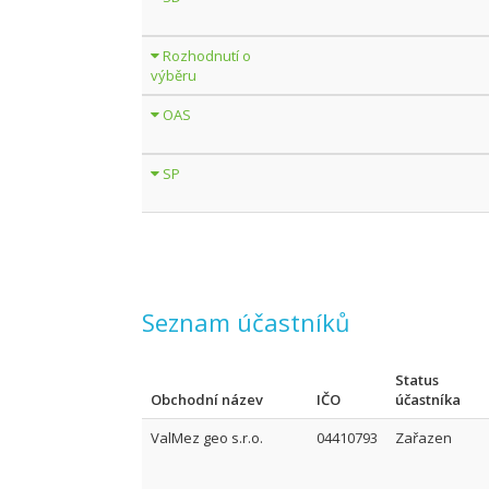
Rozhodnutí o
výběru
OAS
SP
Seznam účastníků
Status
Obchodní název
IČO
účastníka
ValMez geo s.r.o.
04410793
Zařazen