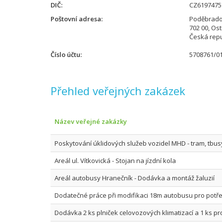
DIČ
CZ6197475
Poštovní adresa
Poděbrado
702 00, Os
Česká repu
Číslo účtu
5708761/0
Přehled veřejných zakázek
Název veřejné zakázky
Poskytování úklidových služeb vozidel MHD - tram, tbus
Areál ul. Vítkovická - Stojan na jízdní kola
Areál autobusy Hranečník - Dodávka a montáž žaluzií
Dodatečné práce při modifikaci 18m autobusu pro potř
Dodávka 2 ks plniček celovozových klimatizací a 1 ks p