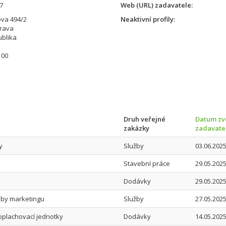
7
Web (URL) zadavatele
va 494/2
Neaktivní profily
trava
blika
100
Druh veřejné
Datum zve
zakázky
zadavate
y
Služby
03.06.2025
Stavební práce
29.05.2025
Dodávky
29.05.2025
eby marketingu
Služby
27.05.2025
roplachovací jednotky
Dodávky
14.05.2025