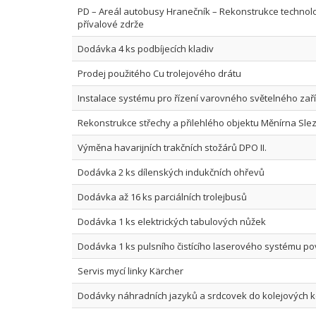
PD – Areál autobusy Hranečník – Rekonstrukce technol
přívalové zdrže
Dodávka 4 ks podbíjecích kladiv
Prodej použitého Cu trolejového drátu
Instalace systému pro řízení varovného světelného zař
Rekonstrukce střechy a přilehlého objektu Měnírna Sle
Výměna havarijních trakčních stožárů DPO II.
Dodávka 2 ks dílenských indukčních ohřevů
Dodávka až 16 ks parciálních trolejbusů
Dodávka 1 ks elektrických tabulových nůžek
Dodávka 1 ks pulsního čistícího laserového systému p
Servis mycí linky Kärcher
Dodávky náhradních jazyků a srdcovek do kolejových k