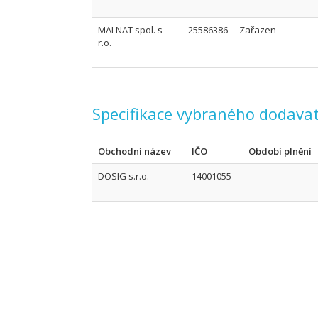
MALNAT spol. s
25586386
Zařazen
r.o.
Specifikace vybraného dodavat
Obchodní název
IČO
Období plnění
DOSIG s.r.o.
14001055