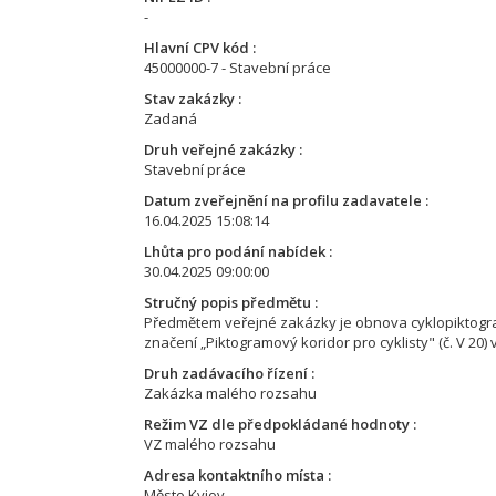
-
Hlavní CPV kód
45000000-7 - Stavební práce
Stav zakázky
Zadaná
Druh veřejné zakázky
Stavební práce
Datum zveřejnění na profilu zadavatele
16.04.2025 15:08:14
Lhůta pro podání nabídek
30.04.2025 09:00:00
Stručný popis předmětu
Předmětem veřejné zakázky je obnova cyklopiktog
značení „Piktogramový koridor pro cyklisty" (č. V 20)
Druh zadávacího řízení
Zakázka malého rozsahu
Režim VZ dle předpokládané hodnoty
VZ malého rozsahu
Adresa kontaktního místa
Město Kyjov