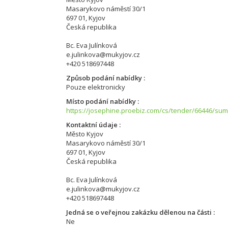
Masarykovo náměstí 30/1
697 01, Kyjov
Česká republika
Bc. Eva Julínková
e.julinkova@mukyjov.cz
+420 518697448
Způsob podání nabídky
Pouze elektronicky
Místo podání nabídky
https://josephine.proebiz.com/cs/tender/66446/su
Kontaktní údaje
Město Kyjov
Masarykovo náměstí 30/1
697 01, Kyjov
Česká republika
Bc. Eva Julínková
e.julinkova@mukyjov.cz
+420 518697448
Jedná se o veřejnou zakázku dělenou na části
Ne