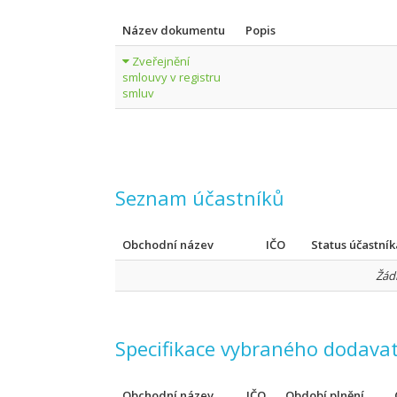
Název dokumentu
Popis
Zveřejnění
smlouvy v registru
smluv
Seznam účastníků
Obchodní název
IČO
Status účastník
Žád
Specifikace vybraného dodavat
Obchodní název
IČO
Období plnění