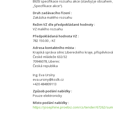
Bližší specifikace rozsahu akce (stavby) je obsahem „S
„Specifikace akce“).
Druh zadávacího řízení
Zakázka malého rozsahu
Režim VZ dle předpokládané hodnoty
VZ malého rozsahu
Předpokládaná hodnota VZ
782 150.00 ,- Kč
Adresa kontaktního místa
Krajská správa silnic Libereckého kraje, příspěvkov
České mládeže 632/32
70946078, Liberec
Česká republika
Ing. Eva Ursíny
eva.ursiny@ksslk.cz
+420 484809113
Způsob podání nabídky
Pouze elektronicky
Místo podání nabídky
https://josephine.proebiz.com/cs/tender/67262/su