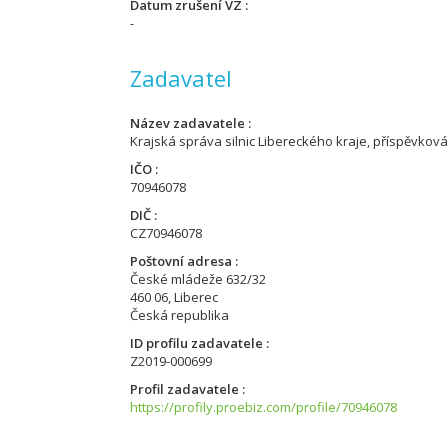
Datum zrušení VZ
-
Zadavatel
Název zadavatele
Krajská správa silnic Libereckého kraje, příspěvkov
IČO
70946078
DIČ
CZ70946078
Poštovní adresa
České mládeže 632/32
460 06, Liberec
Česká republika
ID profilu zadavatele
Z2019-000699
Profil zadavatele
https://profily.proebiz.com/profile/70946078