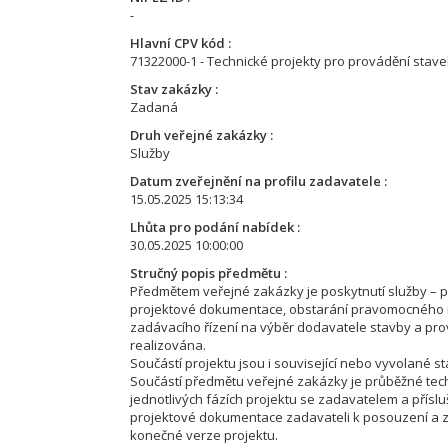
-
Hlavní CPV kód
71322000-1 - Technické projekty pro provádění stav
Stav zakázky
Zadaná
Druh veřejné zakázky
Služby
Datum zveřejnění na profilu zadavatele
15.05.2025 15:13:34
Lhůta pro podání nabídek
30.05.2025 10:00:00
Stručný popis předmětu
Předmětem veřejné zakázky je poskytnutí služby – p
projektové dokumentace, obstarání pravomocného ro
zadávacího řízení na výběr dodavatele stavby a pr
realizována.
Součástí projektu jsou i související nebo vyvolané st
Součástí předmětu veřejné zakázky je průběžné te
jednotlivých fázích projektu se zadavatelem a přísl
projektové dokumentace zadavateli k posouzení a 
konečné verze projektu.