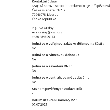
Kontaktní údaje
Krajská správa silnic Libereckého kraje, příspěvkov
České mládeže 632/32
70946078, Liberec
Česká republika
Ing. Eva Ursíny
eva.ursiny@ksslk.cz
+420 484809113
Jedná se o veřejnou zakázku dělenou na části
Ne
Jedná se o rámcovou dohodu
Ne
Jedná se o zavedení DNS
Ne
Jedná se o centralizované zadávání
Ne
Seznam pověřených zadavatelů
-
Datum uzavření smlouvy VZ
07.07.2025