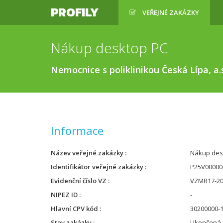
PROFILY
VEŘEJNÉ ZAKÁZKY
Nákup desktop PC
Nemocnice s poliklinikou Česká Lípa, a.
Informace
Název veřejné zakázky
Nákup des
Identifikátor veřejné zakázky
P25V00000
Evidenční číslo VZ
VZMR17-2
NIPEZ ID
-
Hlavní CPV kód
30200000-1
Stav zakázky
Ukončená