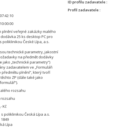
ID profilu zadavatele
Profil zadavatele
07:42:10
10:00:00
 plnění veřejné zakázky malého
 dodávka 25 ks desktop PC pro
 poliklinikou České Lípa, a.s.
sou technické parametry, jakostní
 požadavky na předmět dodávky
e jako „technické parametry“)
ány zadavatelem ve „Formuláři
 předmětu plnění“, který tvoří
2 těchto ZP (dále také jako
formulář“).
alého rozsahu
 rozsahu
,- Kč
s poliklinikou Česká Lípa a.s.
 1849
ská Lípa