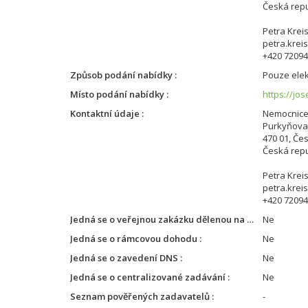
Česká repu
Petra Krei
petra.krei
+420 7209
Způsob podání nabídky
Pouze elek
Místo podání nabídky
https://jo
Kontaktní údaje
Nemocnice 
Purkyňova
470 01, Če
Česká repu
Petra Krei
petra.krei
+420 7209
Jedná se o veřejnou zakázku dělenou na části
Ne
Jedná se o rámcovou dohodu
Ne
Jedná se o zavedení DNS
Ne
Jedná se o centralizované zadávání
Ne
Seznam pověřených zadavatelů
-