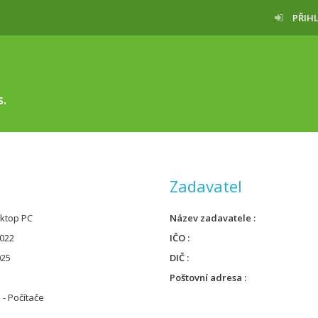
PŘIH
s.
Zadavatel
ktop PC
Název zadavatele
022
IČO
025
DIČ
Poštovní adresa
 - Počítače