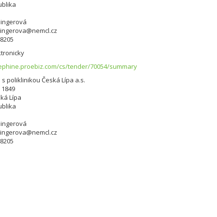
blika
singerová
singerova@nemcl.cz
48205
tronicky
sephine.proebiz.com/cs/tender/70054/summary
s poliklinikou Česká Lípa a.s.
 1849
ská Lípa
blika
singerová
singerova@nemcl.cz
48205