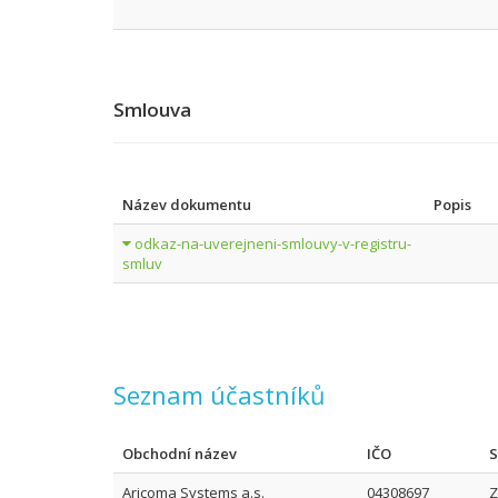
Smlouva
Název dokumentu
Popis
odkaz-na-uverejneni-smlouvy-v-registru-
smluv
Seznam účastníků
Obchodní název
IČO
S
Aricoma Systems a.s.
04308697
Z