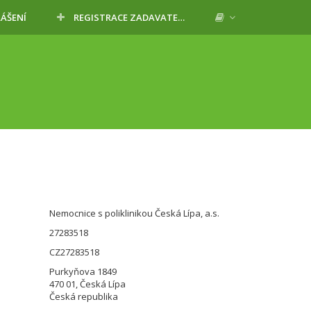
LÁŠENÍ
REGISTRACE ZADAVATELE
Nemocnice s poliklinikou Česká Lípa, a.s.
27283518
CZ27283518
Purkyňova 1849
470 01, Česká Lípa
Česká republika