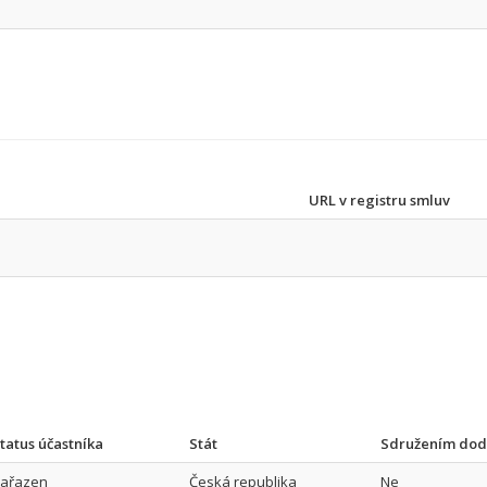
URL v registru smluv
tatus účastníka
Stát
Sdružením dod
ařazen
Česká republika
Ne