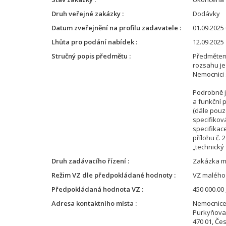
Druh veřejné zakázky
Dodávky
Datum zveřejnění na profilu zadavatele
01.09.2025 
Lhůta pro podání nabídek
12.09.2025 
Stručný popis předmětu
Předmětem
rozsahu je
Nemocnici s
Podrobně j
a funkční
(dále pouz
specifikov
specifikace
přílohu č. 
„technický 
Druh zadávacího řízení
Zakázka m
Režim VZ dle předpokládané hodnoty
VZ malého
Předpokládaná hodnota VZ
450 000.00 
Adresa kontaktního místa
Nemocnice 
Purkyňova
470 01, Če