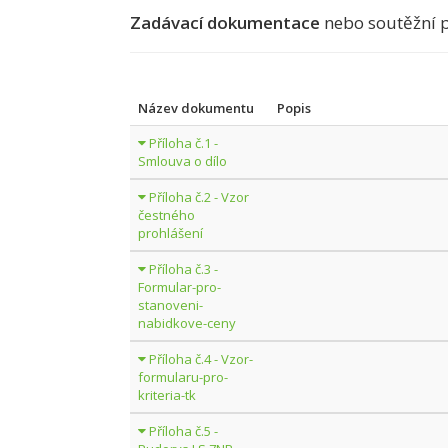
Zadávací dokumentace
nebo soutěžní 
Název dokumentu
Popis
Příloha č.1 -
Smlouva o dílo
Příloha č.2 - Vzor
čestného
prohlášení
Příloha č.3 -
Formular-pro-
stanoveni-
nabidkove-ceny
Příloha č.4 - Vzor-
formularu-pro-
kriteria-tk
Příloha č.5 -