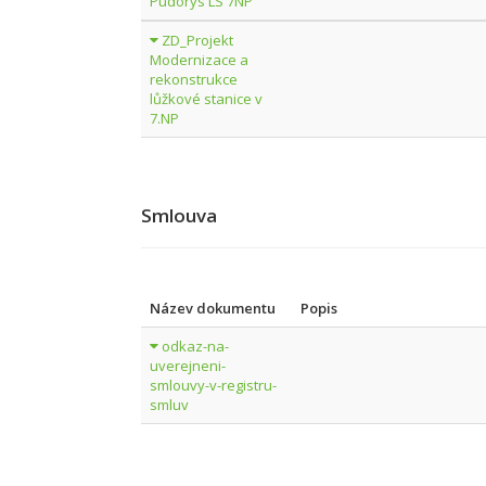
Pudorys LS 7NP
ZD_Projekt
Modernizace a
rekonstrukce
lůžkové stanice v
7.NP
Smlouva
Název dokumentu
Popis
odkaz-na-
uverejneni-
smlouvy-v-registru-
smluv