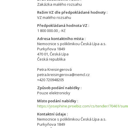
Zakázka malého rozsahu
Režim VZ dle předpokládané hodnoty
VZ malého rozsahu
Předpokládaná hodnota VZ
1 800 000.00 ,- Kč
Adresa kontaktního místa
Nemocnice s poliklinikou Česká Lípa a.s.
Purkyňova 1849
470 01, Česká Lípa
Česká republika
Petra Kreisingerová
petra.kreisingerova@nemcl.cz
+420 720948205
Způsob podání nabídky
Pouze elektronicky
Místo podání nabídky
https://josephine.proebiz.com/cs/tender/70461/su
Kontaktní údaje
Nemocnice s poliklinikou Česká Lípa a.s.
Purkyňova 1849