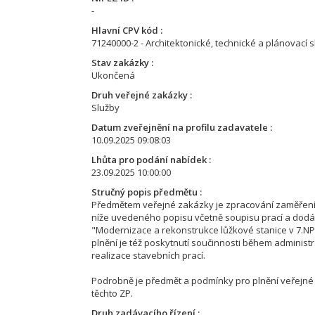
-
Hlavní CPV kód
71240000-2 - Architektonické, technické a plánovací 
Stav zakázky
Ukončená
Druh veřejné zakázky
Služby
Datum zveřejnění na profilu zadavatele
10.09.2025 09:08:03
Lhůta pro podání nabídek
23.09.2025 10:00:00
Stručný popis předmětu
Předmětem veřejné zakázky je zpracování zaměření 
níže uvedeného popisu včetně soupisu prací a dodáv
"Modernizace a rekonstrukce lůžkové stanice v 7.NP“
plnění je též poskytnutí součinnosti během adminis
realizace stavebních prací.
Podrobně je předmět a podmínky pro plnění veřejné z
těchto ZP.
Druh zadávacího řízení