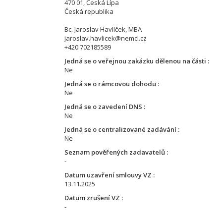
470 01, Česká Lípa
Česká republika
Bc. Jaroslav Havlíček, MBA
jaroslav.havlicek@nemcl.cz
+420 702185589
Jedná se o veřejnou zakázku dělenou na části
Ne
Jedná se o rámcovou dohodu
Ne
Jedná se o zavedení DNS
Ne
Jedná se o centralizované zadávání
Ne
Seznam pověřených zadavatelů
-
Datum uzavření smlouvy VZ
13.11.2025
Datum zrušení VZ
-