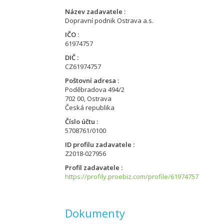
Název zadavatele
Dopravní podnik Ostrava a.s.
IČO
61974757
DIČ
CZ61974757
Poštovní adresa
Poděbradova 494/2
702 00, Ostrava
Česká republika
Číslo účtu
5708761/0100
ID profilu zadavatele
Z2018-027956
Profil zadavatele
https://profily.proebiz.com/profile/61974757
Dokumenty