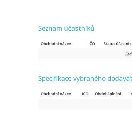
Seznam účastníků
Obchodní název
IČO
Status účastník
Žád
Specifikace vybraného dodavat
Obchodní název
IČO
Období plnění