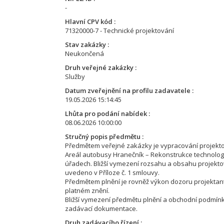
-
Hlavní CPV kód
71320000-7 - Technické projektování
Stav zakázky
Neukončená
Druh veřejné zakázky
Služby
Datum zveřejnění na profilu zadavatele
19.05.2026 15:14:45
Lhůta pro podání nabídek
08.06.2026 10:00:00
Stručný popis předmětu
Předmětem veřejné zakázky je vypracování projekt
Areál autobusy Hranečník – Rekonstrukce technologie
úřadech. Bližší vymezení rozsahu a obsahu projekto
uvedeno v Příloze č. 1 smlouvy.
Předmětem plnění je rovněž výkon dozoru projektanta
platném znění.
Bližší vymezení předmětu plnění a obchodní podmínky
zadávací dokumentace.
Druh zadávacího řízení