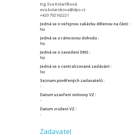
Ing. Eva Kolarčíková
eva.kolarcikova@dpo.cz
+420 702162221
Jedná se o veřejnou zakázku dělenou na části
Ne
Jedná se o rámcovou dohodu
Ne
Jedná se o zavedení DNS
Ne
Jedná se o centralizované zadávání
Ne
Seznam pověřených zadavatelů
-
Datum uzavření smlouvy VZ
-
Datum zrušení VZ
-
Zadavatel