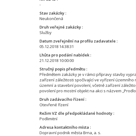
-
Stav zakázky
Neukončená
Druh veřejné zakázky
Služby
Datum zveřejnění na profilu zadavatele
05.12.2018 14:38:31
Lhůta pro podání nabídek
21.12.2018 10:00:00
Stručný popis předmětu
Předmětem zakázky je v rámci přípravy stavby vypr
zařízení záležitosti spočívající ve vyřízení územní
územní a stavební povolení, včetně zařízení záležit
povolení pro mostní objekt na akci s názvem „Prodlou
Druh zadávacího řízení
Otevřené řízení
Režim VZ dle předpokládané hodnoty
Podlimitní
Adresa kontaktního místa
Dopravní podnik města Brna, a. s.