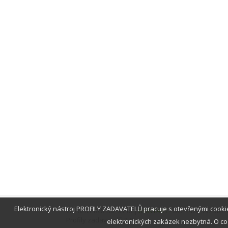
Elektronický nástroj PROFILY ZADAVATELŮ pracuje s otevřenými cook
© 2026 PROEBIZ s.r.o. |
KONTAKT
- tel.: +420 597 587
Profily zadavatelů 2.0
elektronických zakázek nezbytná. O coo