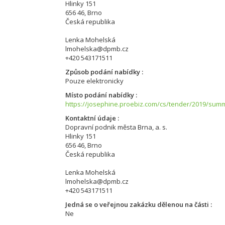
Hlinky 151
656 46, Brno
Česká republika
Lenka Mohelská
lmohelska@dpmb.cz
+420 543171511
Způsob podání nabídky
Pouze elektronicky
Místo podání nabídky
https://josephine.proebiz.com/cs/tender/2019/sum
Kontaktní údaje
Dopravní podnik města Brna, a. s.
Hlinky 151
656 46, Brno
Česká republika
Lenka Mohelská
lmohelska@dpmb.cz
+420 543171511
Jedná se o veřejnou zakázku dělenou na části
Ne