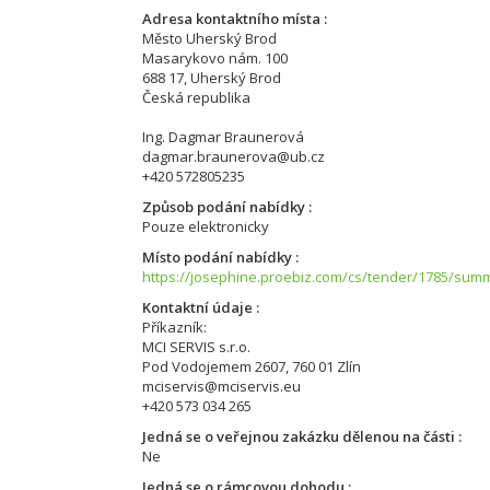
Adresa kontaktního místa
Město Uherský Brod
Masarykovo nám. 100
688 17, Uherský Brod
Česká republika
Ing. Dagmar Braunerová
dagmar.braunerova@ub.cz
+420 572805235
Způsob podání nabídky
Pouze elektronicky
Místo podání nabídky
https://josephine.proebiz.com/cs/tender/1785/sum
Kontaktní údaje
Příkazník:
MCI SERVIS s.r.o.
Pod Vodojemem 2607, 760 01 Zlín
mciservis@mciservis.eu
+420 573 034 265
Jedná se o veřejnou zakázku dělenou na části
Ne
Jedná se o rámcovou dohodu