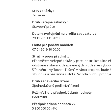
-
Stav zakázky
Zrušená
Druh veřejné zakázky
Stavební práce
Datum zveřejnění na profilu zadavatele
29.11.2018 11:28:12
Lhůta pro podání nabídek
07.01.2019 10:00:00
Stručný popis předmětu
Předmětem veřejné zakázky je rekonstrukce ulice Př
odstranění stávajících zpevněných ploch a ve vybud
šířkovém a výškovém řešení. V rámci projektu bude ř
sloupová a nástěnná svítidla. Svítidla budou prop
Druh zadávacího řízení
Zjednodušené podlimitní řízení
Režim VZ dle předpokládané hodnoty
Podlimitní
Předpokládaná hodnota VZ
5 300 000.00 ,- Kč