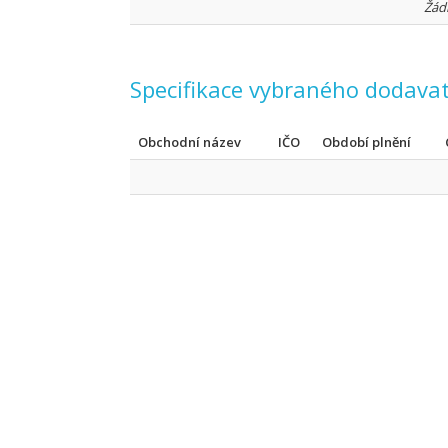
Žád
Specifikace vybraného dodavat
Obchodní název
IČO
Období plnění