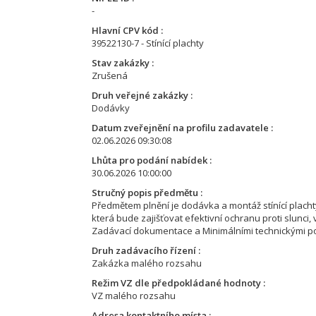
-
Hlavní CPV kód
39522130-7 - Stínící plachty
Stav zakázky
Zrušená
Druh veřejné zakázky
Dodávky
Datum zveřejnění na profilu zadavatele
02.06.2026 09:30:08
Lhůta pro podání nabídek
30.06.2026 10:00:00
Stručný popis předmětu
Předmětem plnění je dodávka a montáž stínící plachty
která bude zajišťovat efektivní ochranu proti slunci,
Zadávací dokumentace a Minimálními technickými pož
Druh zadávacího řízení
Zakázka malého rozsahu
Režim VZ dle předpokládané hodnoty
VZ malého rozsahu
Adresa kontaktního místa