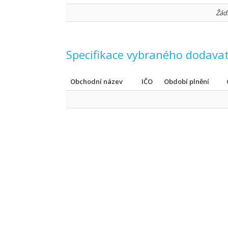
Žád
Specifikace vybraného dodavat
Obchodní název
IČO
Období plnění