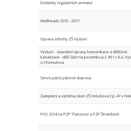
Dodávky regulačních armatur
Wellheads 2015 - 2017
Oprava střechy ZŠ Výsluní
Výsluní - -stavební úpravy komunikace a děšťové
kanalizace - dílčí část na pozemku p.č. 851 v k.ú. Vý
u Chomutova
Servis pásů pásové dopravy
Zateplení a výměna oken ZŠ Holubova č.p. 47 v Holi
POS 2014 na PZP Třanovice a PZP Štramberk