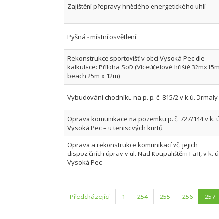
Zajištění přepravy hnědého energetického uhlí
Pyšná - místní osvětlení
Rekonstrukce sportovišť v obci Vysoká Pec dle
kalkulace: Příloha SoD (Víceúčelové hřiště 32mx15m
beach 25m x 12m)
Vybudování chodníku na p. p. č. 815/2 v k.ú. Drmaly
Oprava komunikace na pozemku p. č. 727/144 v k. ú
Vysoká Pec – u tenisových kurtů
Oprava a rekonstrukce komunikací vč. jejich
dispozičních úprav v ul. Nad Koupalištěm I a II, v k. ú
Vysoká Pec
Předcházející
1
254
255
256
257