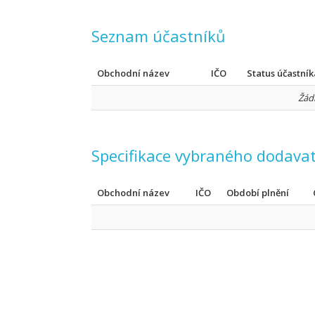
Seznam účastníků
Obchodní název
IČO
Status účastník
Žád
Specifikace vybraného dodavat
Obchodní název
IČO
Období plnění