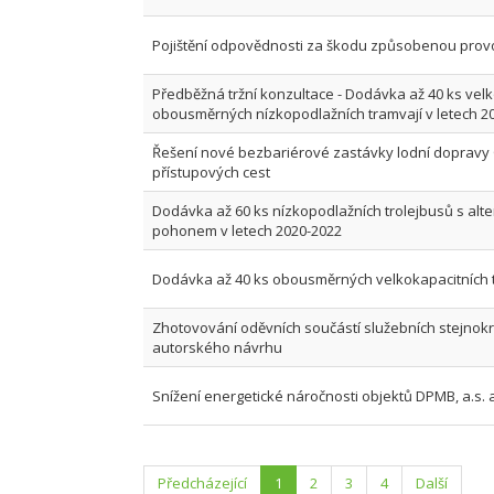
Pojištění odpovědnosti za škodu způsobenou pro
Předběžná tržní konzultace - Dodávka až 40 ks vel
obousměrných nízkopodlažních tramvají v letech 2
Řešení nové bezbariérové zastávky lodní dopravy
přístupových cest
Dodávka až 60 ks nízkopodlažních trolejbusů s alt
pohonem v letech 2020-2022
Dodávka až 40 ks obousměrných velkokapacitních 
Zhotovování oděvních součástí služebních stejnokr
autorského návrhu
Snížení energetické náročnosti objektů DPMB, a.s. a
Předcházející
1
2
3
4
Další