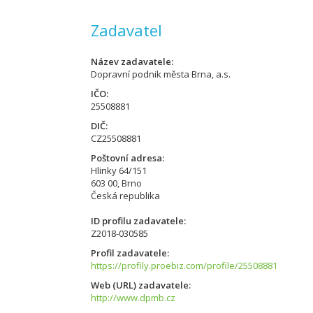
Zadavatel
Název zadavatele
Dopravní podnik města Brna, a.s.
IČO
25508881
DIČ
CZ25508881
Poštovní adresa
Hlinky 64/151
603 00, Brno
Česká republika
ID profilu zadavatele
Z2018-030585
Profil zadavatele
https://profily.proebiz.com/profile/25508881
Web (URL) zadavatele
http://www.dpmb.cz