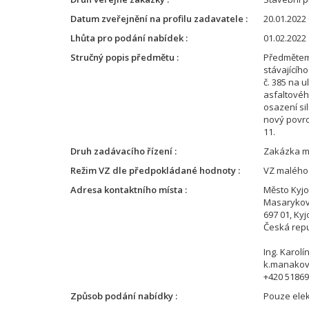
Datum zveřejnění na profilu zadavatele
20.01.2022 
Lhůta pro podání nabídek
01.02.2022 
Stručný popis předmětu
Předmětem
stávajícíh
č. 385 na u
asfaltovéh
osazení si
nový povrc
11.
Druh zadávacího řízení
Zakázka m
Režim VZ dle předpokládané hodnoty
VZ malého
Adresa kontaktního místa
Město Kyj
Masarykov
697 01, Kyj
Česká repu
Ing. Karol
k.manakov
+420 5186
Způsob podání nabídky
Pouze elek