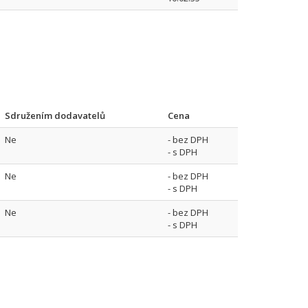
Sdružením dodavatelů
Cena
Ne
- bez DPH
- s DPH
Ne
- bez DPH
- s DPH
Ne
- bez DPH
- s DPH