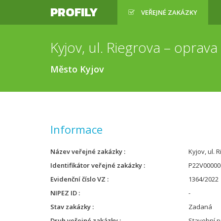
PROFILY
VEŘEJNÉ ZAKÁZKY
Kyjov, ul. Riegrova – oprava
Město Kyjov
Informace
Název veřejné zakázky
Kyjov, ul. 
Identifikátor veřejné zakázky
P22V00000
Evidenční číslo VZ
1364/2022
NIPEZ ID
-
Stav zakázky
Zadaná
Druh veřejné zakázky
Stavební p