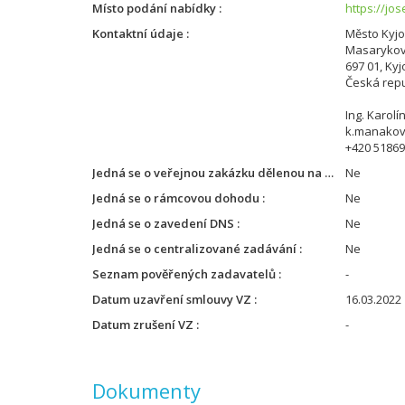
Místo podání nabídky
https://jo
Kontaktní údaje
Město Kyj
Masarykov
697 01, Kyj
Česká repu
Ing. Karol
k.manakov
+420 5186
Jedná se o veřejnou zakázku dělenou na části
Ne
Jedná se o rámcovou dohodu
Ne
Jedná se o zavedení DNS
Ne
Jedná se o centralizované zadávání
Ne
Seznam pověřených zadavatelů
-
Datum uzavření smlouvy VZ
16.03.2022
Datum zrušení VZ
-
Dokumenty