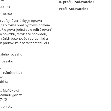
ID profilu zadavatele
09:19:31
Profil zadavatele
10:00:00
 veřejné zakázky je oprava
o parkoviště před bytovým domem
l. Riegrova. Jedná se o odfrézování
o povrchu, recyklace podkladu,
lničních betonových obrubníků a
h parkoviště z asfaltobetonu ACO
alého rozsahu
 rozsahu
ov
o náměstí 30/1
ov
blika
ína Maňáková
a@mukyjov.cz
97445
tronicky