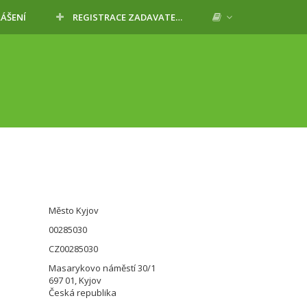
LÁŠENÍ
REGISTRACE ZADAVATELE
Město Kyjov
00285030
CZ00285030
Masarykovo náměstí 30/1
697 01, Kyjov
Česká republika