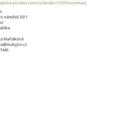
sephine.proebiz.com/cs/tender/17073/summary
ov
o náměstí 30/1
ov
blika
ína Maňáková
a@mukyjov.cz
97445