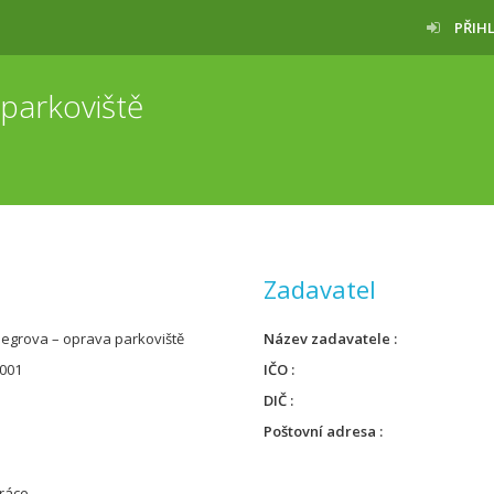
PŘIH
 parkoviště
Zadavatel
Riegrova – oprava parkoviště
Název zadavatele
001
IČO
DIČ
Poštovní adresa
ráce