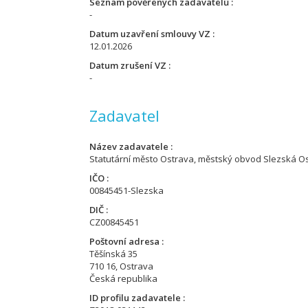
Seznam pověřených zadavatelů
-
Datum uzavření smlouvy VZ
12.01.2026
Datum zrušení VZ
-
Zadavatel
Název zadavatele
Statutární město Ostrava, městský obvod Slezská O
IČO
00845451-Slezska
DIČ
CZ00845451
Poštovní adresa
Těšínská 35
710 16, Ostrava
Česká republika
ID profilu zadavatele