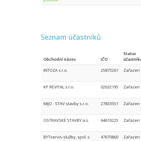
Seznam účastníků
Status
Obchodní název
IČO
účastník
INTOZA s.r.o.
25873261
Zařazen
KP REVITAL s.r.o.
02632195
Zařazen
MIJO - STAV stavby s.r.o.
27833551
Zařazen
OSTRAVSKÉ STAVBY a.s.
64610225
Zařazen
BYTservis-služby, spol. s
47670860
Zařazen