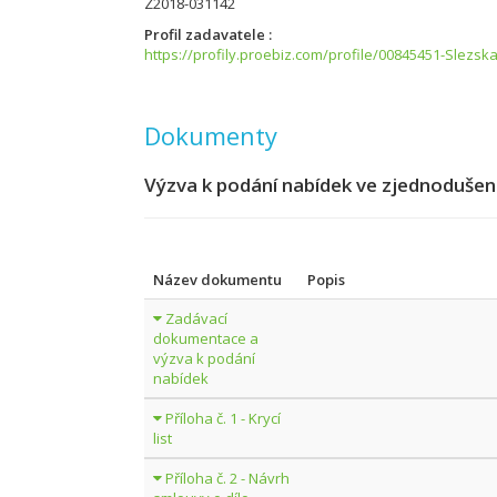
Z2018-031142
Profil zadavatele
https://profily.proebiz.com/profile/00845451-Slezsk
Dokumenty
Výzva k podání nabídek ve zjednodušen
Název dokumentu
Popis
Zadávací
dokumentace a
výzva k podání
nabídek
Příloha č. 1 - Krycí
list
Příloha č. 2 - Návrh