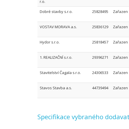
r.o.
Dobré stavby s.r.o.
25828495
Zařazen
VOSTAV MORAVA a.s.
25836129
Zařazen
Hydor s.r.o.
25818457
Zařazen
1. REALIZAČNÍ s.r.o.
29396271
Zařazen
Stavitelství Čagala s.r.o.
24306533
Zařazen
Stavos Stavba a.s.
44739494
Zařazen
Specifikace vybraného dodavat