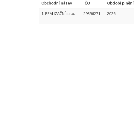
Obchodní název
IČO
Období plnění
1. REALIZAČNÍ s.r.o.
29396271
2026