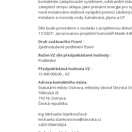
kontaktním zateplovacím systémem, odstranění stáva
zateplení stropu sklepa. Jako primární energie pro v
nově instalováno etážové vytápění pomocí závěsnýc
instalace a rozvody vody, kanalizace, plynu a UT.
Dílo bude provedeno v souladu s projektovou doku
11/2023“, zpracovanou projekční kanceláři Made 4 BI
Druh zadávacího řízení
Zjednodušené podlimitní řízení
Režim VZ dle předpokládané hodnoty
Podlimitní
Předpokládaná hodnota VZ
13 400 000.00 ,- Kč
Adresa kontaktního místa
Statutární město Ostrava, městský obvod Slezská O
Těšínská 35
710 16, Ostrava
Česká republika
Ing. Michaela Stankovičová
michaela.stankovicova@slezska.cz
+420 599410424