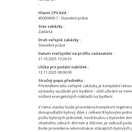
-
Hlavní CPV kód
45000000-7 - Stavební práce
Stav zakázky
Zadaná
Druh veřejné zakázky
Stavební práce
Datum zveřejnění na profilu zadavatele
21.10.2025 13:26:33
Lhůta pro podání nabídek
13.11.2025 08:00:00
Stručný popis předmětu
Předmětem této veřejné zakázky je kompletní rekons
výstavby využíván pro bydlení – účel užívání se nemě
snížení energetických nákladů na bydlení.
V rámci stavby bude provedena komplexní regenerac
dvoupodlažní bytový dům s celkem 8 bytovými jedno
počtu bytových jednotek, nově budou v bytovém domě
cihelného zdiva tl. 450 mm a 300 mm, je celkově po
Bude provedena rekonstrukce stávajících bytových je