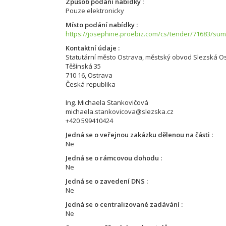
Způsob podání nabídky
Pouze elektronicky
Místo podání nabídky
https://josephine.proebiz.com/cs/tender/71683/su
Kontaktní údaje
Statutární město Ostrava, městský obvod Slezská O
Těšínská 35
710 16, Ostrava
Česká republika
Ing. Michaela Stankovičová
michaela.stankovicova@slezska.cz
+420 599410424
Jedná se o veřejnou zakázku dělenou na části
Ne
Jedná se o rámcovou dohodu
Ne
Jedná se o zavedení DNS
Ne
Jedná se o centralizované zadávání
Ne