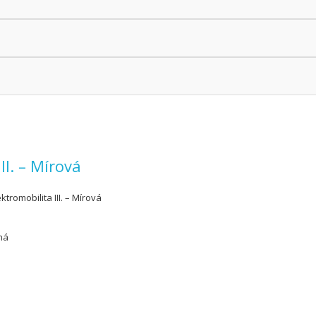
II. – Mírová
ektromobilita III. – Mírová
ná