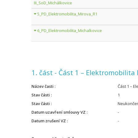
III_SoD_Michálkovice
5_PD_Elektromobilita_Mirova_R1
6_PD_Elektromobilita_Michalkovice
1. část - Část 1 – Elektromobilita I
Název časti
Část 1 – El
Stav části
1
Stav části
Neukonče
Datum uzavření smlouvy VZ
-
Datum zrušení VZ
-