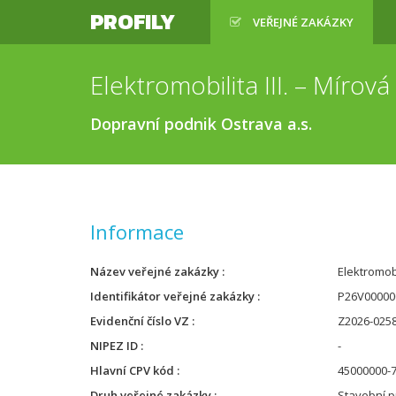
PROFILY
VEŘEJNÉ ZAKÁZKY
Elektromobilita III. – Mírov
Dopravní podnik Ostrava a.s.
Informace
Název veřejné zakázky
Elektromobi
Identifikátor veřejné zakázky
P26V00000
Evidenční číslo VZ
Z2026-025
NIPEZ ID
-
Hlavní CPV kód
45000000-7
Druh veřejné zakázky
Stavební p