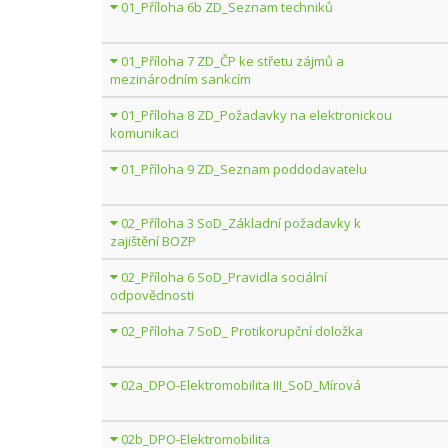
01_Příloha 6b ZD_Seznam techniků
01_Příloha 7 ZD_ČP ke střetu zájmů a
mezinárodním sankcím
01_Příloha 8 ZD_Požadavky na elektronickou
komunikaci
01_Příloha 9 ZD_Seznam poddodavatelu
02_Příloha 3 SoD_Základní požadavky k
zajištění BOZP
02_Příloha 6 SoD_Pravidla sociální
odpovědnosti
02_Příloha 7 SoD_ Protikorupční doložka
02a_DPO-Elektromobilita III_SoD_Mírová
02b_DPO-Elektromobilita