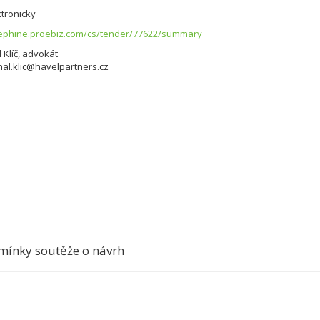
tronicky
sephine.proebiz.com/cs/tender/77622/summary
 Klíč, advokát
chal.klic@havelpartners.cz
mínky soutěže o návrh