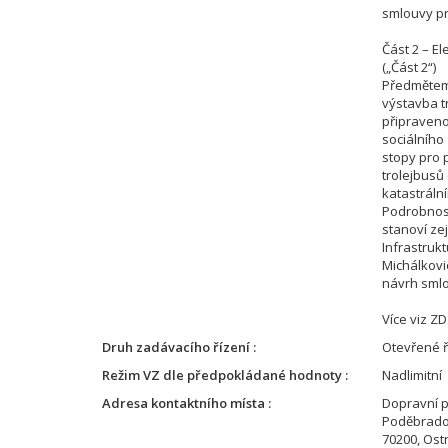
smlouvy pr
Část 2 – El
(„Část 2“)
Předmětem 
výstavba t
připraven
sociálního
stopy pro 
trolejbusů 
katastráln
Podrobnost
stanoví zej
Infrastrukt
Michálkovi
návrh smlo
Více viz ZD
Druh zadávacího řízení
Otevřené ř
Režim VZ dle předpokládané hodnoty
Nadlimitní
Adresa kontaktního místa
Dopravní p
Poděbrado
70200, Ost