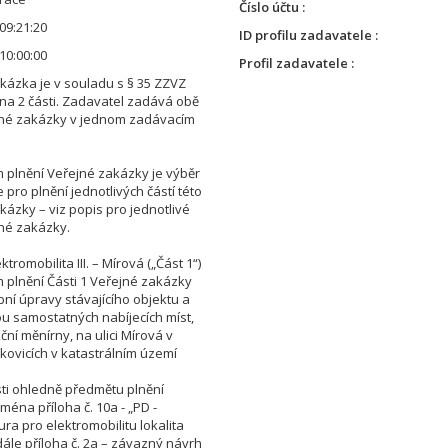
Číslo účtu
09:21:20
ID profilu zadavatele
10:00:00
Profil zadavatele
kázka je v souladu s § 35 ZZVZ
na 2 části. Zadavatel zadává obě
jné zakázky v jednom zadávacím
plnění Veřejné zakázky je výběr
pro plnění jednotlivých částí této
kázky – viz popis pro jednotlivé
jné zakázky.
ktromobilita III. – Mírová („Část 1“)
plnění Části 1 Veřejné zakázky
bní úpravy stávajícího objektu a
u samostatných nabíjecích míst,
ční měnírny, na ulici Mírová v
tkovicích v katastrálním území
i ohledně předmětu plnění
ména příloha č. 10a - „PD -
ura pro elektromobilitu lokalita
dále příloha č. 2a – závazný návrh