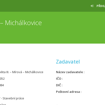
PŘIH
á – Michálkovice
Zadavatel
lita III. – Mírová – Michálkovice
Název zadavatele
052
IČO
884
DIČ
Poštovní adresa
 - Stavební práce
ráce