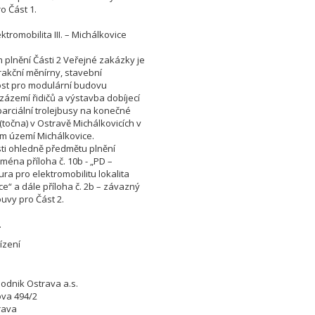
o Část 1.
ektromobilita III. – Michálkovice
plnění Části 2 Veřejné zakázky je
rakční měnírny, stavební
ost pro modulární budovu
 zázemí řidičů a výstavba dobíjecí
parciální trolejbusy na konečné
(točna) v Ostravě Michálkovicích v
ím území Michálkovice.
i ohledně předmětu plnění
ména příloha č. 10b - „PD –
ura pro elektromobilitu lokalita
ce“ a dále příloha č. 2b – závazný
uvy pro Část 2.
.
ízení
odnik Ostrava a.s.
va 494/2
rava