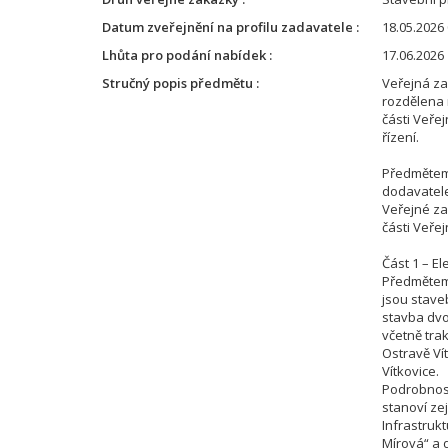
Datum zveřejnění na profilu zadavatele
18.05.2026 
Lhůta pro podání nabídek
17.06.2026 
Stručný popis předmětu
Veřejná za
rozdělena 
části Veře
řízení.
Předmětem 
dodavatele 
Veřejné za
části Veře
Část 1 – Ele
Předmětem 
jsou stave
stavba dvo
včetně trak
Ostravě Ví
Vítkovice.
Podrobnost
stanoví zej
Infrastrukt
Mírová“ a 