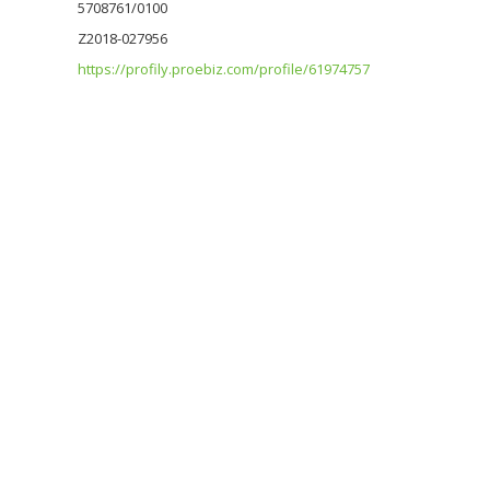
5708761/0100
Z2018-027956
https://profily.proebiz.com/profile/61974757