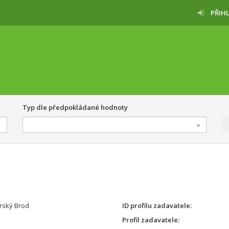
PŘIH
Typ dle předpokládané hodnoty
rský Brod
ID profilu zadavatele
Profil zadavatele