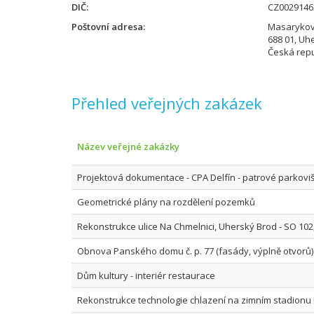
DIČ
CZ0029146
Poštovní adresa
Masarykov
688 01, Uh
Česká repu
Přehled veřejných zakázek
Název veřejné zakázky
Projektová dokumentace - CPA Delfín - patrové parkoviš
Geometrické plány na rozdělení pozemků
Rekonstrukce ulice Na Chmelnici, Uherský Brod - SO 102
Obnova Panského domu č. p. 77 (fasády, výplně otvorů)
Dům kultury - interiér restaurace
Rekonstrukce technologie chlazení na zimním stadionu