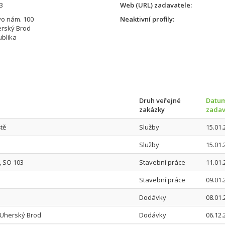
3
Web (URL) zadavatele
o nám. 100
Neaktivní profily
erský Brod
blika
Druh veřejné
Datum
zakázky
zadav
tě
Služby
15.01.
Služby
15.01.
, SO 103
Stavební práce
11.01.
Stavební práce
09.01.
Dodávky
08.01.
 Uherský Brod
Dodávky
06.12.