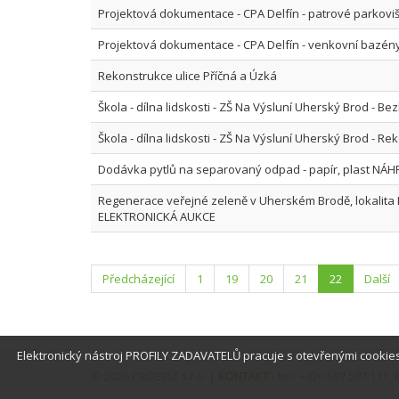
Projektová dokumentace - CPA Delfín - patrové parkoviš
Projektová dokumentace - CPA Delfín - venkovní bazén
Rekonstrukce ulice Příčná a Úzká
Škola - dílna lidskosti - ZŠ Na Výsluní Uherský Brod - Be
Škola - dílna lidskosti - ZŠ Na Výsluní Uherský Brod - R
Dodávka pytlů na separovaný odpad - papír, plast NÁ
Regenerace veřejné zeleně v Uherském Brodě, lokalita Ly
ELEKTRONICKÁ AUKCE
Předcházející
1
19
20
21
22
Další
Elektronický nástroj PROFILY ZADAVATELŮ pracuje s otevřenými cookies
© 2026 PROEBIZ s.r.o. |
KONTAKT
- tel.: +420 597 587 111