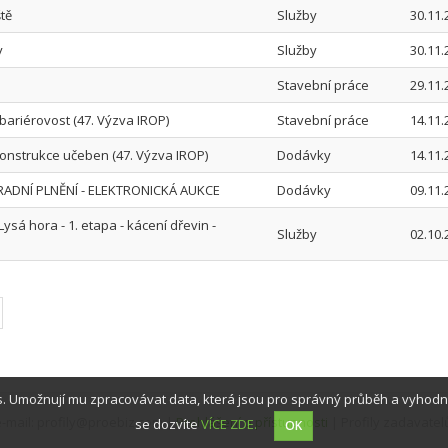
tě
Služby
30.11.
y
Služby
30.11.
Stavební práce
29.11.
zbariérovost (47. Výzva IROP)
Stavební práce
14.11.
ekonstrukce učeben (47. Výzva IROP)
Dodávky
14.11.
HRADNÍ PLNĚNÍ - ELEKTRONICKÁ AUKCE
Dodávky
09.11.
sá hora - 1. etapa - kácení dřevin -
Služby
02.10.
. Umožnují mu zpracovávat data, která jsou pro správný průběh a vyhodn
, e-mail: profily@proebiz.com |
Prohlášení o přístupnosti
| Profily zadavatelů
se dozvíte
VÍCE ZDE.
OK